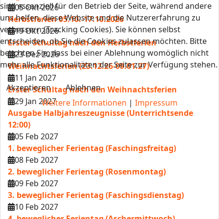
sind essenziell für den Betrieb der Seite, während andere
05 Okt 2026
uns helfen, diese Website und die Nutzererfahrung zu
Herbstferien 05.10.-17.10.2026
verbessern (Tracking Cookies). Sie können selbst
19 Okt 2026
entscheiden, ob Sie die Cookies zulassen möchten. Bitte
Erster Schultag nach den Herbstferien
beachten Sie, dass bei einer Ablehnung womöglich nicht
23 Dez 2026
mehr alle Funktionalitäten der Seite zur Verfügung stehen.
Weihnachtsferien (23.12.26-09.01.27)
11 Jan 2027
Akzeptieren
Ablehnen
Erster Schultag nach den Weihnachtsferien
29 Jan 2027
Weitere Informationen
|
Impressum
Ausgabe Halbjahreszeugnisse (Unterrichtsende
12:00)
05 Feb 2027
1. beweglicher Ferientag (Faschingsfreitag)
08 Feb 2027
2. beweglicher Ferientag (Rosenmontag)
09 Feb 2027
3. beweglicher Ferientag (Faschingsdienstag)
10 Feb 2027
4. beweglicher Ferientag (Aschermittwoch)