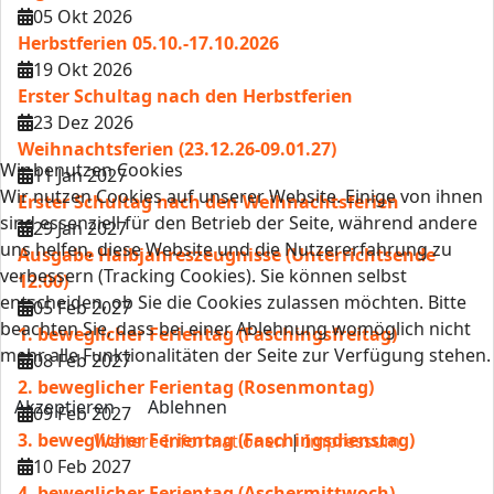
05 Okt 2026
Herbstferien 05.10.-17.10.2026
19 Okt 2026
Erster Schultag nach den Herbstferien
23 Dez 2026
Weihnachtsferien (23.12.26-09.01.27)
Wir benutzen Cookies
11 Jan 2027
Wir nutzen Cookies auf unserer Website. Einige von ihnen
Erster Schultag nach den Weihnachtsferien
sind essenziell für den Betrieb der Seite, während andere
29 Jan 2027
uns helfen, diese Website und die Nutzererfahrung zu
Ausgabe Halbjahreszeugnisse (Unterrichtsende
verbessern (Tracking Cookies). Sie können selbst
12:00)
entscheiden, ob Sie die Cookies zulassen möchten. Bitte
05 Feb 2027
beachten Sie, dass bei einer Ablehnung womöglich nicht
1. beweglicher Ferientag (Faschingsfreitag)
mehr alle Funktionalitäten der Seite zur Verfügung stehen.
08 Feb 2027
2. beweglicher Ferientag (Rosenmontag)
Akzeptieren
Ablehnen
09 Feb 2027
3. beweglicher Ferientag (Faschingsdienstag)
Weitere Informationen
|
Impressum
10 Feb 2027
4. beweglicher Ferientag (Aschermittwoch)