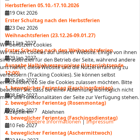
Herbstferien 05.10.-17.10.2026
19 Okt 2026
Erster Schultag nach den Herbstferien
23 Dez 2026
Weihnachtsferien (23.12.26-09.01.27)
11 Jan 2027
Wir benutzen Cookies
Erster Schultag nach den Weihnachtsferien
Wir nutzen Cookies auf unserer Website. Einige von ihnen
29 Jan 2027
sind essenziell für den Betrieb der Seite, während andere
Ausgabe Halbjahreszeugnisse (Unterrichtsende
uns helfen, diese Website und die Nutzererfahrung zu
12:00)
verbessern (Tracking Cookies). Sie können selbst
05 Feb 2027
entscheiden, ob Sie die Cookies zulassen möchten. Bitte
1. beweglicher Ferientag (Faschingsfreitag)
beachten Sie, dass bei einer Ablehnung womöglich nicht
08 Feb 2027
mehr alle Funktionalitäten der Seite zur Verfügung stehen.
2. beweglicher Ferientag (Rosenmontag)
09 Feb 2027
Akzeptieren
Ablehnen
3. beweglicher Ferientag (Faschingsdienstag)
Weitere Informationen
|
Impressum
10 Feb 2027
4. beweglicher Ferientag (Aschermittwoch)