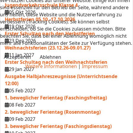
Wir nutzen Cookies auf unserer Website. Einige von ihnen
Jugendverkehrsschule Klasse 4
sind essenziell für den Betrieb der Seite, während andere
05 Okt 2026
uns helfen, diese Website und die Nutzererfahrung zu
Herbstferien 05.10.-17.10.2026
verbessern (Tracking Cookies). Sie können selbst
19 Okt 2026
entscheiden, ob Sie die Cookies zulassen möchten. Bitte
Erster Schultag nach den Herbstferien
beachten Sie, dass bei einer Ablehnung womöglich nicht
23 Dez 2026
mehr alle Funktionalitäten der Seite zur Verfügung stehen.
Weihnachtsferien (23.12.26-09.01.27)
11 Jan 2027
Akzeptieren
Ablehnen
Erster Schultag nach den Weihnachtsferien
Weitere Informationen
|
Impressum
29 Jan 2027
Ausgabe Halbjahreszeugnisse (Unterrichtsende
12:00)
05 Feb 2027
1. beweglicher Ferientag (Faschingsfreitag)
08 Feb 2027
2. beweglicher Ferientag (Rosenmontag)
09 Feb 2027
3. beweglicher Ferientag (Faschingsdienstag)