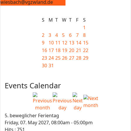
wiesbach@vgzwland.de
S
M
T
W
T
F
S
1
2
3
4
5
6
7
8
9
10
11
12
13
14
15
16
17
18
19
20
21
22
23
24
25
26
27
28
29
30
31
Events Calendar
5. beweglicher Ferientag
Friday, 07. May 2027, 08:00am - 05:00pm
Hits
: 751