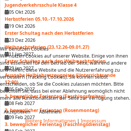
Jugendverkehrsschule Klasse 4
05 Okt 2026
Herbstferien 05.10.-17.10.2026
19 Okt 2026
Erster Schultag nach den Herbstferien
23 Dez 2026
Weihnachtsferien (23.12.26-09.01.27)
Wir benutzen Cookies
11 Jan 2027
Wir nutzen Cookies auf unserer Website. Einige von ihnen
Erster Schultag nach den Weihnachtsferien
sind essenziell für den Betrieb der Seite, während andere
29 Jan 2027
uns helfen, diese Website und die Nutzererfahrung zu
Ausgabe Halbjahreszeugnisse (Unterrichtsende
verbessern (Tracking Cookies). Sie können selbst
12:00)
entscheiden, ob Sie die Cookies zulassen möchten. Bitte
05 Feb 2027
beachten Sie, dass bei einer Ablehnung womöglich nicht
1. beweglicher Ferientag (Faschingsfreitag)
mehr alle Funktionalitäten der Seite zur Verfügung stehen.
08 Feb 2027
2. beweglicher Ferientag (Rosenmontag)
Akzeptieren
Ablehnen
09 Feb 2027
Weitere Informationen
|
Impressum
3. beweglicher Ferientag (Faschingsdienstag)