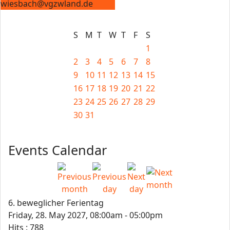
wiesbach@vgzwland.de
S
M
T
W
T
F
S
1
2
3
4
5
6
7
8
9
10
11
12
13
14
15
16
17
18
19
20
21
22
23
24
25
26
27
28
29
30
31
Events Calendar
6. beweglicher Ferientag
Friday, 28. May 2027, 08:00am - 05:00pm
Hits
: 788