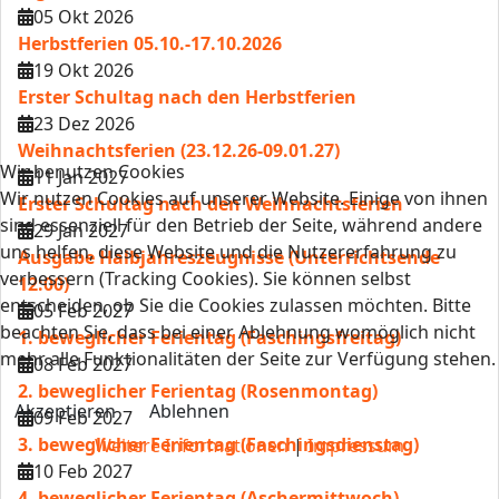
05 Okt 2026
Herbstferien 05.10.-17.10.2026
19 Okt 2026
Erster Schultag nach den Herbstferien
23 Dez 2026
Weihnachtsferien (23.12.26-09.01.27)
Wir benutzen Cookies
11 Jan 2027
Wir nutzen Cookies auf unserer Website. Einige von ihnen
Erster Schultag nach den Weihnachtsferien
sind essenziell für den Betrieb der Seite, während andere
29 Jan 2027
uns helfen, diese Website und die Nutzererfahrung zu
Ausgabe Halbjahreszeugnisse (Unterrichtsende
verbessern (Tracking Cookies). Sie können selbst
12:00)
entscheiden, ob Sie die Cookies zulassen möchten. Bitte
05 Feb 2027
beachten Sie, dass bei einer Ablehnung womöglich nicht
1. beweglicher Ferientag (Faschingsfreitag)
mehr alle Funktionalitäten der Seite zur Verfügung stehen.
08 Feb 2027
2. beweglicher Ferientag (Rosenmontag)
Akzeptieren
Ablehnen
09 Feb 2027
3. beweglicher Ferientag (Faschingsdienstag)
Weitere Informationen
|
Impressum
10 Feb 2027
4. beweglicher Ferientag (Aschermittwoch)