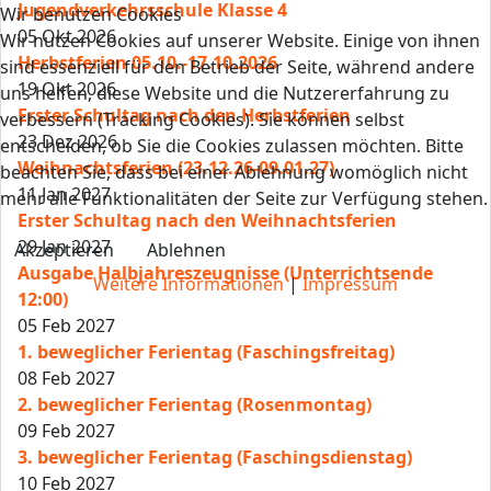
Jugendverkehrsschule Klasse 4
Wir benutzen Cookies
05 Okt 2026
Wir nutzen Cookies auf unserer Website. Einige von ihnen
Herbstferien 05.10.-17.10.2026
sind essenziell für den Betrieb der Seite, während andere
19 Okt 2026
uns helfen, diese Website und die Nutzererfahrung zu
Erster Schultag nach den Herbstferien
verbessern (Tracking Cookies). Sie können selbst
23 Dez 2026
entscheiden, ob Sie die Cookies zulassen möchten. Bitte
Weihnachtsferien (23.12.26-09.01.27)
beachten Sie, dass bei einer Ablehnung womöglich nicht
11 Jan 2027
mehr alle Funktionalitäten der Seite zur Verfügung stehen.
Erster Schultag nach den Weihnachtsferien
29 Jan 2027
Akzeptieren
Ablehnen
Ausgabe Halbjahreszeugnisse (Unterrichtsende
Weitere Informationen
|
Impressum
12:00)
05 Feb 2027
1. beweglicher Ferientag (Faschingsfreitag)
08 Feb 2027
2. beweglicher Ferientag (Rosenmontag)
09 Feb 2027
3. beweglicher Ferientag (Faschingsdienstag)
10 Feb 2027