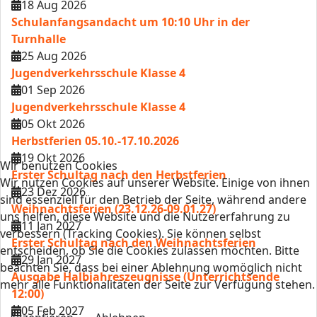
18 Aug 2026
Schulanfangsandacht um 10:10 Uhr in der
Turnhalle
25 Aug 2026
Jugendverkehrsschule Klasse 4
01 Sep 2026
Jugendverkehrsschule Klasse 4
05 Okt 2026
Herbstferien 05.10.-17.10.2026
19 Okt 2026
Wir benutzen Cookies
Erster Schultag nach den Herbstferien
Wir nutzen Cookies auf unserer Website. Einige von ihnen
23 Dez 2026
sind essenziell für den Betrieb der Seite, während andere
Weihnachtsferien (23.12.26-09.01.27)
uns helfen, diese Website und die Nutzererfahrung zu
11 Jan 2027
verbessern (Tracking Cookies). Sie können selbst
Erster Schultag nach den Weihnachtsferien
entscheiden, ob Sie die Cookies zulassen möchten. Bitte
29 Jan 2027
beachten Sie, dass bei einer Ablehnung womöglich nicht
Ausgabe Halbjahreszeugnisse (Unterrichtsende
mehr alle Funktionalitäten der Seite zur Verfügung stehen.
12:00)
05 Feb 2027