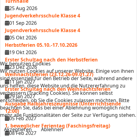
Turnhalle
25 Aug 2026
Jugendverkehrsschule Klasse 4
01 Sep 2026
Jugendverkehrsschule Klasse 4
05 Okt 2026
Herbstferien 05.10.-17.10.2026
19 Okt 2026
Erster Schultag nach den Herbstferien
Wir benutzen Cookies
23 Dez 2026
Wir nutzen Cookies auf unserer Website. Einige von ihnen
Weihnachtsferien (23.12.26-09.01.27)
sind essenziell für den Betrieb der Seite, während andere
11 Jan 2027
uns helfen, diese Website und die Nutzererfahrung zu
Erster Schultag nach den Weihnachtsferien
verbessern (Tracking Cookies). Sie können selbst
29 Jan 2027
entscheiden, ob Sie die Cookies zulassen möchten. Bitte
Ausgabe Halbjahreszeugnisse (Unterrichtsende
beachten Sie, dass bei einer Ablehnung womöglich nicht
12:00)
mehr alle Funktionalitäten der Seite zur Verfügung stehen.
05 Feb 2027
1. beweglicher Ferientag (Faschingsfreitag)
Akzeptieren
Ablehnen
08 Feb 2027