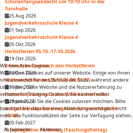
Schulanfangsandacht um 10:10 Uhr in der
Turnhalle
25 Aug 2026
Jugendverkehrsschule Klasse 4
01 Sep 2026
Jugendverkehrsschule Klasse 4
05 Okt 2026
Herbstferien 05.10.-17.10.2026
19 Okt 2026
Wir benutzen Cookies
Erster Schultag nach den Herbstferien
Wir nutzen Cookies auf unserer Website. Einige von ihnen
23 Dez 2026
sind essenziell für den Betrieb der Seite, während andere
Weihnachtsferien (23.12.26-09.01.27)
uns helfen, diese Website und die Nutzererfahrung zu
11 Jan 2027
verbessern (Tracking Cookies). Sie können selbst
Erster Schultag nach den Weihnachtsferien
entscheiden, ob Sie die Cookies zulassen möchten. Bitte
29 Jan 2027
beachten Sie, dass bei einer Ablehnung womöglich nicht
Ausgabe Halbjahreszeugnisse (Unterrichtsende
mehr alle Funktionalitäten der Seite zur Verfügung stehen.
12:00)
05 Feb 2027
Akzeptieren
Ablehnen
1. beweglicher Ferientag (Faschingsfreitag)