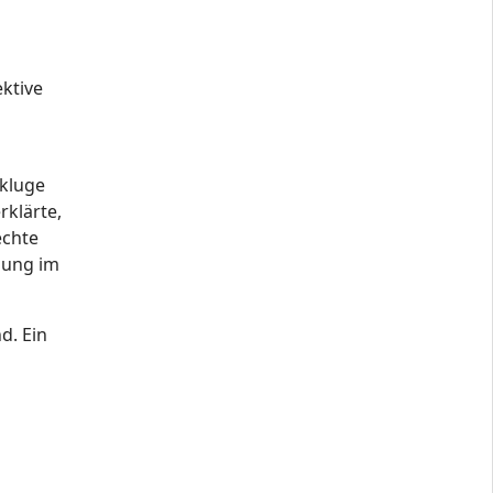
ktive
 kluge
erklärte,
echte
gung im
d. Ein