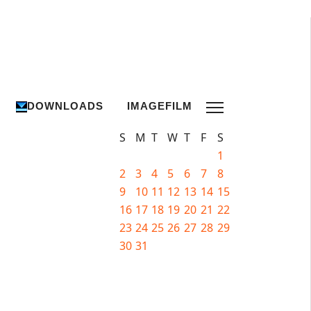
DOWNLOADS
IMAGEFILM
S
M
T
W
T
F
S
1
2
3
4
5
6
7
8
9
10
11
12
13
14
15
16
17
18
19
20
21
22
23
24
25
26
27
28
29
30
31