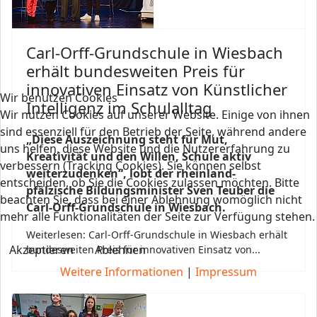
Carl-Orff-Grundschule in Wiesbach
erhält bundesweiten Preis für
innovativen Einsatz von Künstlicher
Wir benutzen Cookies
Intelligenz im Schulalltag
Wir nutzen Cookies auf unserer Website. Einige von ihnen
sind essenziell für den Betrieb der Seite, während andere
„Diese Auszeichnung steht für Mut,
uns helfen, diese Website und die Nutzererfahrung zu
Kreativität und den Willen, Schule aktiv
verbessern (Tracking Cookies). Sie können selbst
weiterzudenken“, lobt der rheinland-
entscheiden, ob Sie die Cookies zulassen möchten. Bitte
pfälzische Bildungsminister Sven Teuber die
beachten Sie, dass bei einer Ablehnung womöglich nicht
Carl-Orff-Grundschule in Wiesbach.
mehr alle Funktionalitäten der Seite zur Verfügung stehen.
Weiterlesen: Carl-Orff-Grundschule in Wiesbach erhält
Akzeptieren
Ablehnen
bundesweiten Preis für innovativen Einsatz von...
Weitere Informationen
|
Impressum