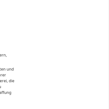
ern,
kten und
erer
rei, die
u
affung