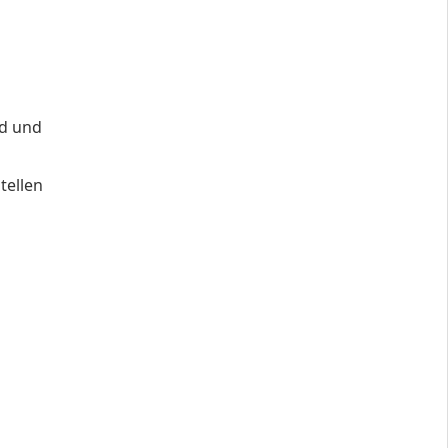
nd und
tellen