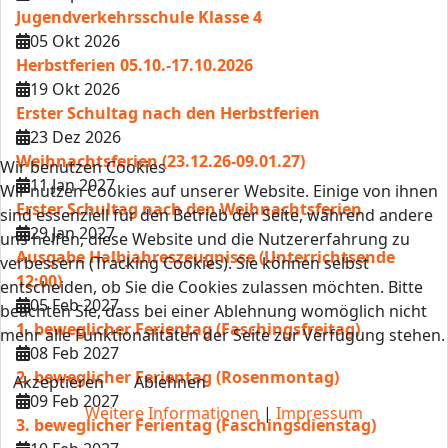
Jugendverkehrsschule Klasse 4
05 Okt 2026
Herbstferien 05.10.-17.10.2026
19 Okt 2026
Erster Schultag nach den Herbstferien
23 Dez 2026
Weihnachtsferien (23.12.26-09.01.27)
Wir benutzen Cookies
11 Jan 2027
Wir nutzen Cookies auf unserer Website. Einige von ihnen
Erster Schultag nach den Weihnachtsferien
sind essenziell für den Betrieb der Seite, während andere
29 Jan 2027
uns helfen, diese Website und die Nutzererfahrung zu
Ausgabe Halbjahreszeugnisse (Unterrichtsende
verbessern (Tracking Cookies). Sie können selbst
12:00)
entscheiden, ob Sie die Cookies zulassen möchten. Bitte
05 Feb 2027
beachten Sie, dass bei einer Ablehnung womöglich nicht
1. beweglicher Ferientag (Faschingsfreitag)
mehr alle Funktionalitäten der Seite zur Verfügung stehen.
08 Feb 2027
2. beweglicher Ferientag (Rosenmontag)
Akzeptieren
Ablehnen
09 Feb 2027
Weitere Informationen
|
Impressum
3. beweglicher Ferientag (Faschingsdienstag)