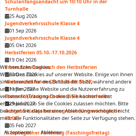
Schulanfangsandacht um 10:10 Uhr in der
Turnhalle
25 Aug 2026
Jugendverkehrsschule Klasse 4
01 Sep 2026
Jugendverkehrsschule Klasse 4
05 Okt 2026
Herbstferien 05.10.-17.10.2026
19 Okt 2026
Wir benutzen Cookies
Erster Schultag nach den Herbstferien
Wir nutzen Cookies auf unserer Website. Einige von ihnen
23 Dez 2026
sind essenziell für den Betrieb der Seite, während andere
Weihnachtsferien (23.12.26-09.01.27)
uns helfen, diese Website und die Nutzererfahrung zu
11 Jan 2027
verbessern (Tracking Cookies). Sie können selbst
Erster Schultag nach den Weihnachtsferien
entscheiden, ob Sie die Cookies zulassen möchten. Bitte
29 Jan 2027
beachten Sie, dass bei einer Ablehnung womöglich nicht
Ausgabe Halbjahreszeugnisse (Unterrichtsende
mehr alle Funktionalitäten der Seite zur Verfügung stehen.
12:00)
05 Feb 2027
Akzeptieren
Ablehnen
1. beweglicher Ferientag (Faschingsfreitag)