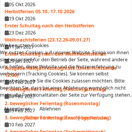
05 Okt 2026
Herbstferien 05.10.-17.10.2026
19 Okt 2026
Erster Schultag nach den Herbstferien
23 Dez 2026
Weihnachtsferien (23.12.26-09.01.27)
Wir benutzen Cookies
11 Jan 2027
Wir nutzen Cookies auf unserer Website. Einige von ihnen
Erster Schultag nach den Weihnachtsferien
sind essenziell für den Betrieb der Seite, während andere
29 Jan 2027
uns helfen, diese Website und die Nutzererfahrung zu
Ausgabe Halbjahreszeugnisse (Unterrichtsende
verbessern (Tracking Cookies). Sie können selbst
12:00)
entscheiden, ob Sie die Cookies zulassen möchten. Bitte
05 Feb 2027
beachten Sie, dass bei einer Ablehnung womöglich nicht
1. beweglicher Ferientag (Faschingsfreitag)
mehr alle Funktionalitäten der Seite zur Verfügung stehen.
08 Feb 2027
2. beweglicher Ferientag (Rosenmontag)
Akzeptieren
Ablehnen
09 Feb 2027
3. beweglicher Ferientag (Faschingsdienstag)
Weitere Informationen
|
Impressum
10 Feb 2027
4. beweglicher Ferientag (Aschermittwoch)