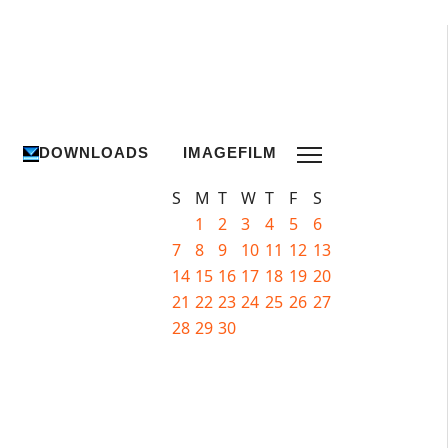
DOWNLOADS
IMAGEFILM
S
M
T
W
T
F
S
1
2
3
4
5
6
7
8
9
10
11
12
13
14
15
16
17
18
19
20
21
22
23
24
25
26
27
28
29
30