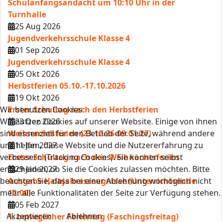
Schulanfangsandacht um 10:10 Uhr in der
Turnhalle
25 Aug 2026
Jugendverkehrsschule Klasse 4
01 Sep 2026
Jugendverkehrsschule Klasse 4
05 Okt 2026
Herbstferien 05.10.-17.10.2026
19 Okt 2026
Wir benutzen Cookies
Erster Schultag nach den Herbstferien
Wir nutzen Cookies auf unserer Website. Einige von ihnen
23 Dez 2026
sind essenziell für den Betrieb der Seite, während andere
Weihnachtsferien (23.12.26-09.01.27)
uns helfen, diese Website und die Nutzererfahrung zu
11 Jan 2027
verbessern (Tracking Cookies). Sie können selbst
Erster Schultag nach den Weihnachtsferien
entscheiden, ob Sie die Cookies zulassen möchten. Bitte
29 Jan 2027
beachten Sie, dass bei einer Ablehnung womöglich nicht
Ausgabe Halbjahreszeugnisse (Unterrichtsende
mehr alle Funktionalitäten der Seite zur Verfügung stehen.
12:00)
05 Feb 2027
Akzeptieren
Ablehnen
1. beweglicher Ferientag (Faschingsfreitag)