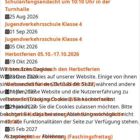
Schulanfangsandacht um 10:10 Uhr in der
Turnhalle
25 Aug 2026
Jugendverkehrsschule Klasse 4
01 Sep 2026
Jugendverkehrsschule Klasse 4
05 Okt 2026
Herbstferien 05.10.-17.10.2026
19 Okt 2026
Wir benutzen Cookies
Erster Schultag nach den Herbstferien
Wir nutzen Cookies auf unserer Website. Einige von ihnen
23 Dez 2026
sind essenziell für den Betrieb der Seite, während andere
Weihnachtsferien (23.12.26-09.01.27)
uns helfen, diese Website und die Nutzererfahrung zu
11 Jan 2027
verbessern (Tracking Cookies). Sie können selbst
Erster Schultag nach den Weihnachtsferien
entscheiden, ob Sie die Cookies zulassen möchten. Bitte
29 Jan 2027
beachten Sie, dass bei einer Ablehnung womöglich nicht
Ausgabe Halbjahreszeugnisse (Unterrichtsende
mehr alle Funktionalitäten der Seite zur Verfügung stehen.
12:00)
05 Feb 2027
Akzeptieren
Ablehnen
1. beweglicher Ferientag (Faschingsfreitag)