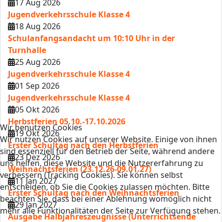
17 Aug 2026
Jugendverkehrsschule Klasse 4
18 Aug 2026
Schulanfangsandacht um 10:10 Uhr in der
Turnhalle
25 Aug 2026
Jugendverkehrsschule Klasse 4
01 Sep 2026
Jugendverkehrsschule Klasse 4
05 Okt 2026
Herbstferien 05.10.-17.10.2026
Wir benutzen Cookies
19 Okt 2026
Wir nutzen Cookies auf unserer Website. Einige von ihnen
Erster Schultag nach den Herbstferien
sind essenziell für den Betrieb der Seite, während andere
23 Dez 2026
uns helfen, diese Website und die Nutzererfahrung zu
Weihnachtsferien (23.12.26-09.01.27)
verbessern (Tracking Cookies). Sie können selbst
11 Jan 2027
entscheiden, ob Sie die Cookies zulassen möchten. Bitte
Erster Schultag nach den Weihnachtsferien
beachten Sie, dass bei einer Ablehnung womöglich nicht
29 Jan 2027
mehr alle Funktionalitäten der Seite zur Verfügung stehen.
Ausgabe Halbjahreszeugnisse (Unterrichtsende