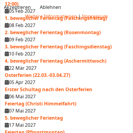
12:00)
Akzeptieren
Ablehnen
05 Feb 2027
Weitere Informationen
|
Impressum
1. beweglicher Ferientag (Faschingsfreitag)
08 Feb 2027
2. beweglicher Ferientag (Rosenmontag)
09 Feb 2027
3. beweglicher Ferientag (Faschingsdienstag)
10 Feb 2027
4. beweglicher Ferientag (Aschermittwoch)
22 Mär 2027
Osterferien (22.03.-03.04.27)
05 Apr 2027
Erster Schultag nach den Osterferien
06 Mai 2027
Feiertag (Christi Himmelfahrt)
07 Mai 2027
5. beweglicher Ferientag
17 Mai 2027
Feiertag (Pfingstmontag)