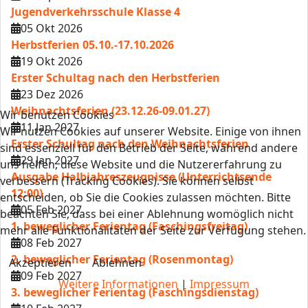
Jugendverkehrsschule Klasse 4
05 Okt 2026
Herbstferien 05.10.-17.10.2026
19 Okt 2026
Erster Schultag nach den Herbstferien
23 Dez 2026
Weihnachtsferien (23.12.26-09.01.27)
Wir benutzen Cookies
11 Jan 2027
Wir nutzen Cookies auf unserer Website. Einige von ihnen
Erster Schultag nach den Weihnachtsferien
sind essenziell für den Betrieb der Seite, während andere
29 Jan 2027
uns helfen, diese Website und die Nutzererfahrung zu
Ausgabe Halbjahreszeugnisse (Unterrichtsende
verbessern (Tracking Cookies). Sie können selbst
12:00)
entscheiden, ob Sie die Cookies zulassen möchten. Bitte
05 Feb 2027
beachten Sie, dass bei einer Ablehnung womöglich nicht
1. beweglicher Ferientag (Faschingsfreitag)
mehr alle Funktionalitäten der Seite zur Verfügung stehen.
08 Feb 2027
2. beweglicher Ferientag (Rosenmontag)
Akzeptieren
Ablehnen
09 Feb 2027
Weitere Informationen
|
Impressum
3. beweglicher Ferientag (Faschingsdienstag)